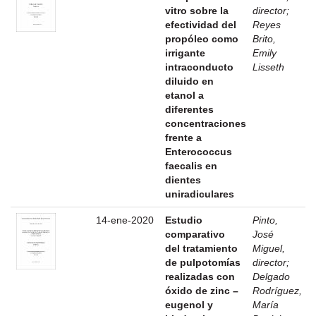
vitro sobre la
director
;
efectividad del
Reyes
propóleo como
Brito,
irrigante
Emily
intraconducto
Lisseth
diluido en
etanol a
diferentes
concentraciones
frente a
Enterococcus
faecalis en
dientes
uniradiculares
14-ene-2020
Estudio
Pinto,
comparativo
José
del tratamiento
Miguel,
de pulpotomías
director
;
realizadas con
Delgado
óxido de zinc –
Rodríguez,
eugenol y
María