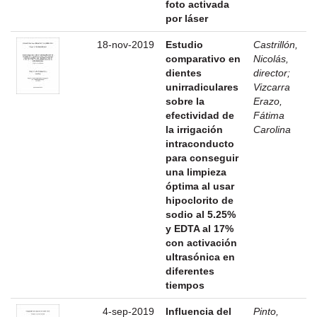
foto activada
por láser
18-nov-2019
Estudio
Castrillón,
comparativo en
Nicolás,
dientes
director
;
unirradiculares
Vizcarra
sobre la
Erazo,
efectividad de
Fátima
la irrigación
Carolina
intraconducto
para conseguir
una limpieza
óptima al usar
hipoclorito de
sodio al 5.25%
y EDTA al 17%
con activación
ultrasónica en
diferentes
tiempos
4-sep-2019
Influencia del
Pinto,