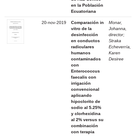
en la Población
Ecuatoriana
20-nov-2019
Comparación in
Monar,
vitro de la
Johanna,
desinfección
director
;
en conductos
Straka
radiculares
Echeverría,
humanos
Karen
contaminados
Desiree
con
Enterococcus
faecalis con
irrigación
convencional
aplicando
hipoclorito de
sodio al 5.25%
y clorhexidina
al 2% versus su
combinación
con terapia