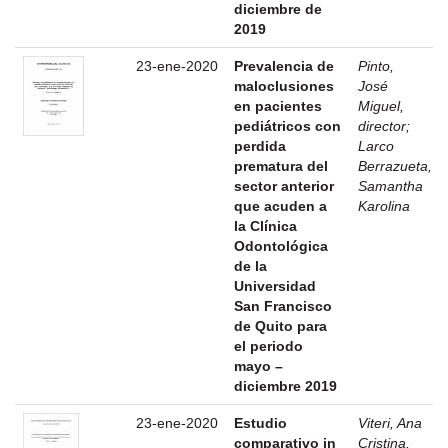
diciembre de
2019
23-ene-2020
Prevalencia de
Pinto,
maloclusiones
José
en pacientes
Miguel,
pediátricos con
director
;
perdida
Larco
prematura del
Berrazueta,
sector anterior
Samantha
que acuden a
Karolina
la Clínica
Odontológica
de la
Universidad
San Francisco
de Quito para
el periodo
mayo –
diciembre 2019
23-ene-2020
Estudio
Viteri, Ana
comparativo in
Cristina,