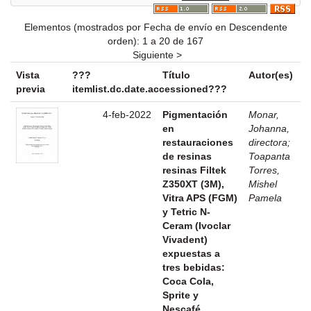
Elementos (mostrados por Fecha de envío en Descendente
orden): 1 a 20 de 167
Siguiente >
Vista
???
Título
Autor(es)
previa
itemlist.dc.date.accessioned???
4-feb-2022
Pigmentación
Monar,
en
Johanna,
restauraciones
directora
;
de resinas
Toapanta
resinas Filtek
Torres,
Z350XT (3M),
Mishel
Vitra APS (FGM)
Pamela
y Tetric N-
Ceram (Ivoclar
Vivadent)
expuestas a
tres bebidas:
Coca Cola,
Sprite y
Nescafé