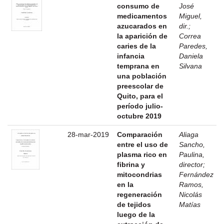
consumo de
José
medicamentos
Miguel,
azucarados en
dir.
;
la aparición de
Correa
caries de la
Paredes,
infancia
Daniela
temprana en
Silvana
una población
preescolar de
Quito, para el
período julio-
octubre 2019
28-mar-2019
Comparación
Aliaga
entre el uso de
Sancho,
plasma rico en
Paulina,
fibrina y
director
;
mitocondrias
Fernández
en la
Ramos,
regeneración
Nicolás
de tejidos
Matías
luego de la