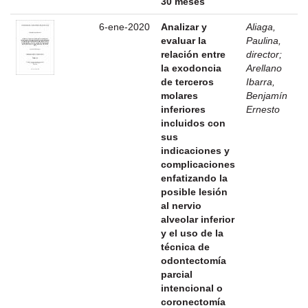
30 meses
6-ene-2020
Analizar y
Aliaga,
evaluar la
Paulina,
relación entre
director
;
la exodoncia
Arellano
de terceros
Ibarra,
molares
Benjamín
inferiores
Ernesto
incluidos con
sus
indicaciones y
complicaciones
enfatizando la
posible lesión
al nervio
alveolar inferior
y el uso de la
técnica de
odontectomía
parcial
intencional o
coronectomía