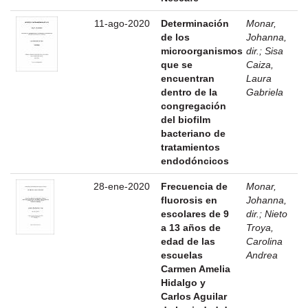
11-ago-2020
Determinación
Monar,
de los
Johanna,
microorganismos
dir.
;
Sisa
que se
Caiza,
encuentran
Laura
dentro de la
Gabriela
congregación
del biofilm
bacteriano de
tratamientos
endodóncicos
28-ene-2020
Frecuencia de
Monar,
fluorosis en
Johanna,
escolares de 9
dir.
;
Nieto
a 13 años de
Troya,
edad de las
Carolina
escuelas
Andrea
Carmen Amelia
Hidalgo y
Carlos Aguilar