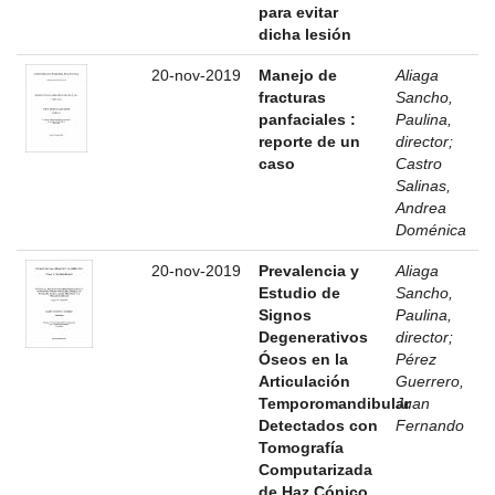
para evitar
dicha lesión
20-nov-2019
Manejo de
Aliaga
fracturas
Sancho,
panfaciales :
Paulina,
reporte de un
director
;
caso
Castro
Salinas,
Andrea
Doménica
20-nov-2019
Prevalencia y
Aliaga
Estudio de
Sancho,
Signos
Paulina,
Degenerativos
director
;
Óseos en la
Pérez
Articulación
Guerrero,
Temporomandibular
Juan
Detectados con
Fernando
Tomografía
Computarizada
de Haz Cónico