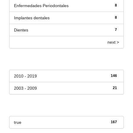
Enfermedades Periodontales
8
Implantes dentales
8
Dientes
7
next >
Fecha de lanzamiento
2010 - 2019
146
2003 - 2009
21
Has File(s)
true
167