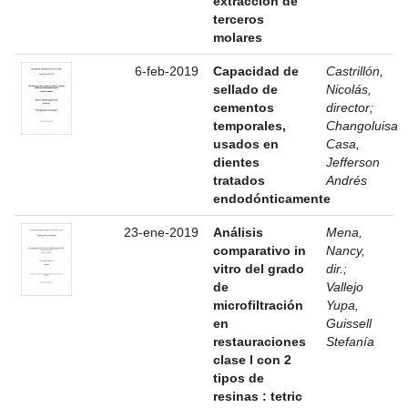
extracción de
terceros
molares
6-feb-2019
Capacidad de
Castrillón,
sellado de
Nicolás,
cementos
director
;
temporales,
Changoluisa
usados en
Casa,
dientes
Jefferson
tratados
Andrés
endodónticamente
23-ene-2019
Análisis
Mena,
comparativo in
Nancy,
vitro del grado
dir.
;
de
Vallejo
microfiltración
Yupa,
en
Guissell
restauraciones
Stefanía
clase l con 2
tipos de
resinas : tetric