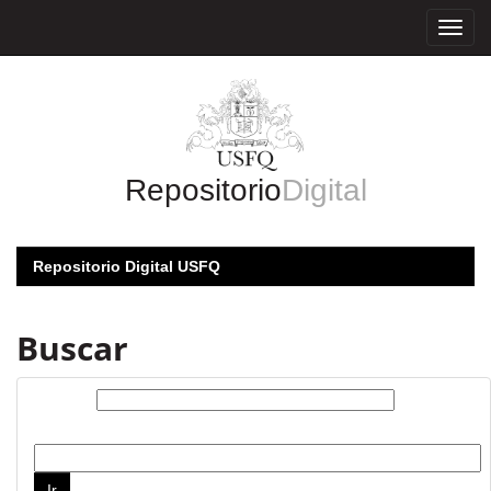
Skip
navigation
Repositorio
Digital
Repositorio Digital USFQ
Buscar
Buscar:
por