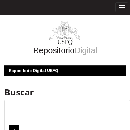
Skip
navigation
Repositorio
Digital
Repositorio Digital USFQ
Buscar
Buscar:
por