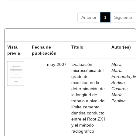
Anterior
1
Siguiente
Resultados por ítem:
Vista
Fecha de
Título
Autor(es)
previa
publicación
may-2007
Evaluación
Mora,
microscópica del
María
grado de
Fernanda,dir
exactitud en la
Andino
determinación de
Casares,
la longitud de
María
trabajo a nivel del
Paulina
límite cemento
dentina conducto
entre el Root ZX II
y el método
radiográfico