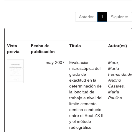
Anterior
1
Siguiente
Resultados por ítem:
Vista
Fecha de
Título
Autor(es)
previa
publicación
may-2007
Evaluación
Mora,
microscópica del
María
grado de
Fernanda,dir
exactitud en la
Andino
determinación de
Casares,
la longitud de
María
trabajo a nivel del
Paulina
límite cemento
dentina conducto
entre el Root ZX II
y el método
radiográfico