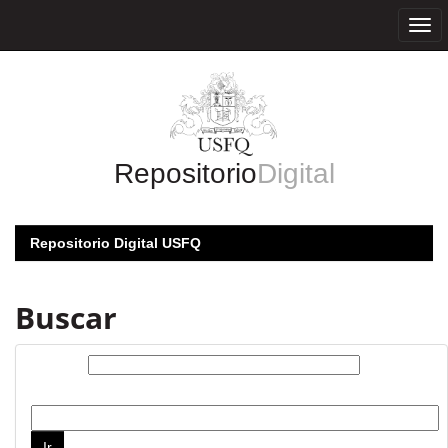
Skip
navigation
Repositorio
Digital
Repositorio Digital USFQ
Buscar
Buscar:
por