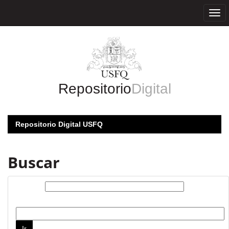
Skip
navigation
Repositorio
Digital
Repositorio Digital USFQ
Buscar
Buscar:
por