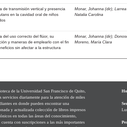
ca de transmisión vertical y presencia
Monar, Johanna (dir)
;
Larrea
tans en la cavidad oral de niños
Natalia Carolina
dos
a del uso correcto del flúor, su
Monar, Johanna (dir)
;
Donos
ción y maneras de emplearlo con el fin
Moreno, María Clara
eficios sin afectar a la estructura
ioteca de la Universidad San Francisco de Quito,
Ho
s servicios diariamente para la atención de miles
udiantes en donde pueden encontrar una
Se
onada y actualizada colección de libros impresos
Lu
rónicos en todas las áreas del conocimiento,
cuenta con suscripciones a las más importantes
Pe