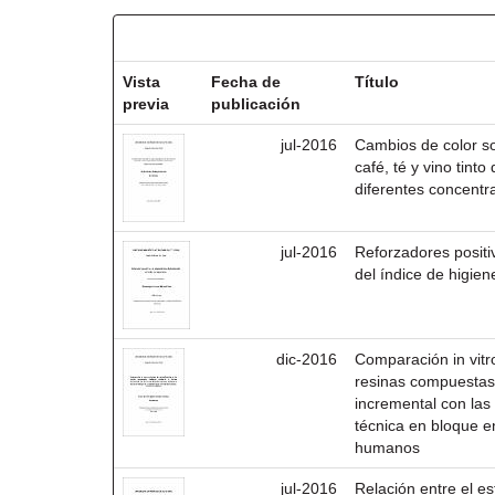
Resultados por ítem:
Vista
Fecha de
Título
previa
publicación
jul-2016
Cambios de color so
café, té y vino tint
diferentes concentr
jul-2016
Reforzadores positi
del índice de higien
dic-2016
Comparación in vitro
resinas compuestas 
incremental con las 
técnica en bloque e
humanos
jul-2016
Relación entre el es