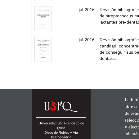
jul-2016
Revisión bibliográfi
de streptococcus mu
lactantes pre-denta
jul-2016
Revisión bibliográfic
cantidad, concentra
de conseguir sus ben
dentaria
La bibl
abre su
de est
selecci
Universidad San Francisco de
y elect
Quito
Diego de Robles y Vía
además 
Interoceánica