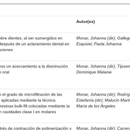
Autor(es)
bre dientes, al ser sumergidos en
Monar, Johanna (dir)
;
Galleg
o después de un aclaramiento dental en
Esquivel, Paola Johanna
aciones
vos un acercamiento a la disminución
Monar, Johanna (dir)
;
Tijsse
e oral
Dominique Melanie
 el grado de microfiltración de las
Monar, Johanna (dir)
;
Rodríg
aplicadas mediante la técnica
Estefanía (dir)
;
Malucín Mart
resinas bulk-fill colocadas mediante la
María de los Ángeles
n cavidades clase I en molares
trés de contracción de polimerización y
Monar, Johanna (dir)
;
Carrer