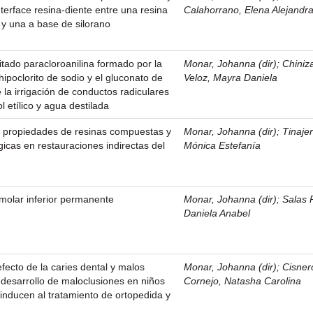
interface resina-diente entre una resina
Calahorrano, Elena Alejandr
y una a base de silorano
pitado paracloroanilina formado por la
Monar, Johanna (dir)
;
Chiniz
 hipoclorito de sodio y el gluconato de
Veloz, Mayra Daniela
 la irrigación de conductos radiculares
l etílico y agua destilada
 propiedades de resinas compuestas y
Monar, Johanna (dir)
;
Tinajer
icas en restauraciones indirectas del
Mónica Estefanía
 molar inferior permanente
Monar, Johanna (dir)
;
Salas 
Daniela Anabel
 efecto de la caries dental y malos
Monar, Johanna (dir)
;
Cisner
l desarrollo de maloclusiones en niños
Cornejo, Natasha Carolina
inducen al tratamiento de ortopedida y