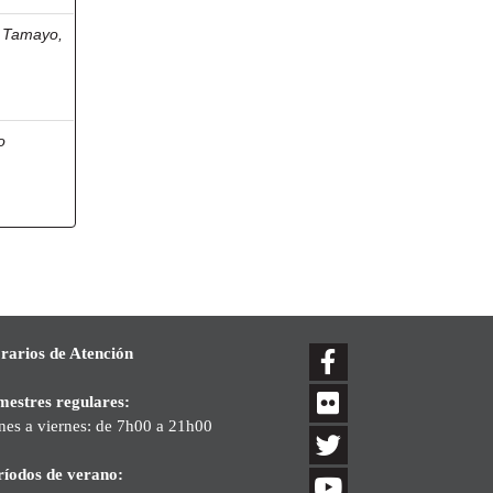
 Tamayo,
o
rarios de Atención
mestres regulares:
nes a viernes: de 7h00 a 21h00
ríodos de verano: