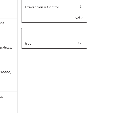
a
Prevención y Control
2
next >
aca
Has File(s)
true
12
o Aroni,
Proaño,
os