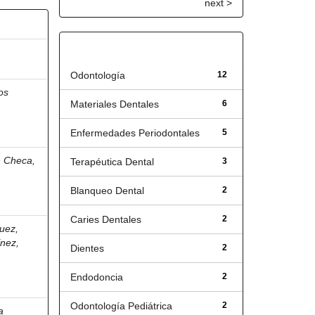
next >
Título
Odontología
12
os
Materiales Dentales
6
Enfermedades Periodontales
5
n Checa,
Terapéutica Dental
3
Blanqueo Dental
2
Caries Dentales
2
uez,
ínez,
Dientes
2
Endodoncia
2
Odontología Pediátrica
2
a