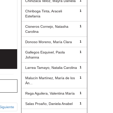
Chinizaca Veloz, Mayra Daniela
1
Chiriboga Tinta, Araceli
1
Estefanía
Cisneros Cornejo, Natasha
1
Carolina
Donoso Moreno, María Clara
1
Gallegos Esquivel, Paola
1
Johanna
Larrea Tamayo, Natalia Carolina
1
Malucín Martínez, María de los
1
Án...
Rega Aguilera, Valentina María
1
Salas Proaño, Daniela Anabel
1
Siguiente