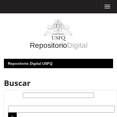
Skip
navigation
Repositorio
Digital
Repositorio Digital USFQ
Buscar
Buscar:
por