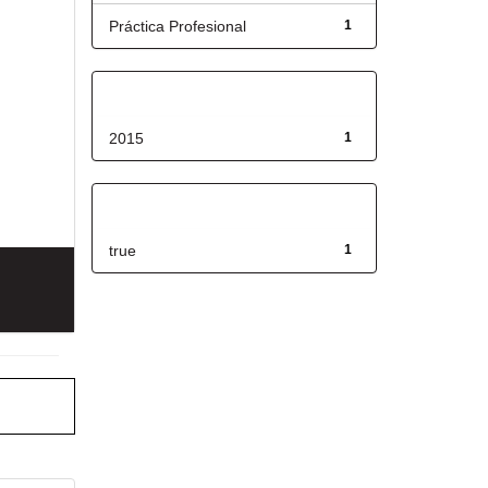
Práctica Profesional
1
Fecha de lanzamiento
2015
1
Has File(s)
true
1