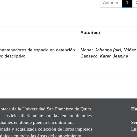
Anterior
1
Autor(es)
 mantenedores de espacio en detención
Monar, Johanna (dir)
;
Núñez
o descriptivo
Canseco, Karen Jeanine
ioteca de la Universidad San Francisco de Quito,
Ho
s servicios diariamente para la atención de miles
udiantes en donde pueden encontrar una
Se
onada y actualizada colección de libros impresos
Lu
rónicos en todas las áreas del conocimiento,