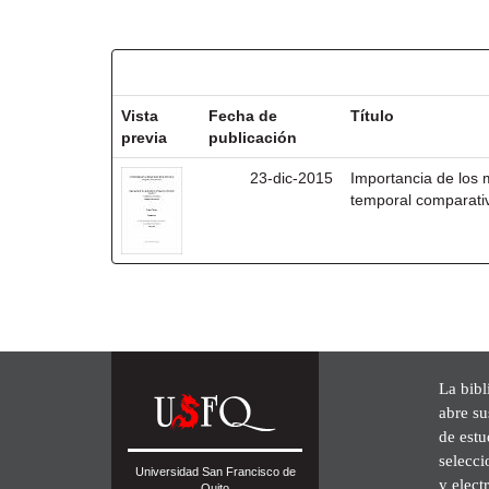
Resultados por ítem:
Vista
Fecha de
Título
previa
publicación
23-dic-2015
Importancia de los
temporal comparativ
La bibl
abre su
de est
selecci
Universidad San Francisco de
y elect
Quito