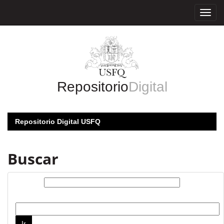
Skip
navigation
Repositorio
Digital
Repositorio Digital USFQ
Buscar
Buscar:
por