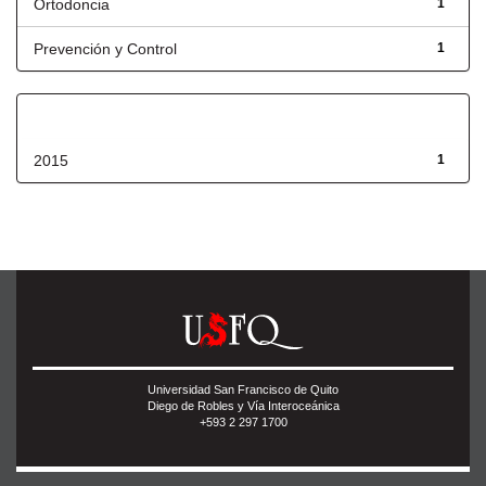
Ortodoncia
1
Prevención y Control
1
Fecha de lanzamiento
2015
1
Universidad San Francisco de Quito
Diego de Robles y Vía Interoceánica
+593 2 297 1700