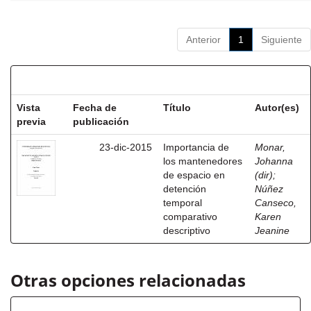
Anterior
1
Siguiente
Resultados por ítem:
Vista
Fecha de
Título
Autor(es)
previa
publicación
23-dic-2015
Importancia de
Monar,
los mantenedores
Johanna
de espacio en
(dir)
;
detención
Núñez
temporal
Canseco,
comparativo
Karen
descriptivo
Jeanine
Otras opciones relacionadas