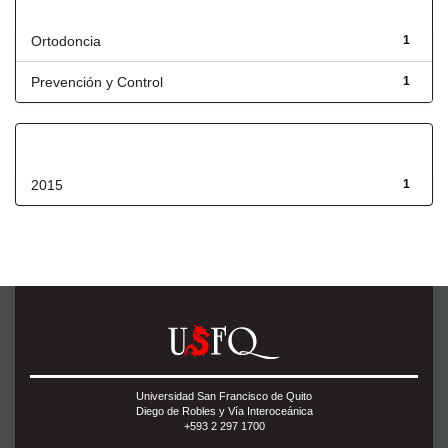
Título
Ortodoncia
1
Prevención y Control
1
Fecha de lanzamiento
2015
1
Universidad San Francisco de Quito
Diego de Robles y Vía Interoceánica
+593 2 297 1700