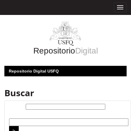
Skip
navigation
Repositorio
Digital
Repositorio Digital USFQ
Buscar
Buscar:
por