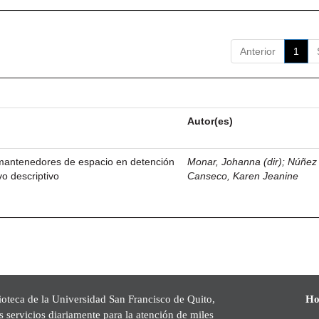
Anterior
1
Autor(es)
 mantenedores de espacio en detención
Monar, Johanna (dir)
;
Núñez
o descriptivo
Canseco, Karen Jeanine
ioteca de la Universidad San Francisco de Quito,
Ho
s servicios diariamente para la atención de miles