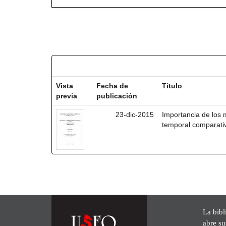
Resultados por ítem:
Vista
Fecha de
Título
previa
publicación
23-dic-2015
Importancia de los
temporal comparativ
La bibl
abre su