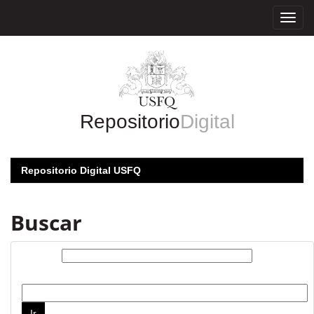
Skip
navigation
Repositorio
Digital
Repositorio Digital USFQ
Buscar
Buscar:
por