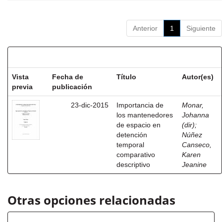
Anterior
1
Siguiente
Resultados por ítem:
Vista
Fecha de
Título
Autor(es)
previa
publicación
23-dic-2015
Importancia de
Monar,
los mantenedores
Johanna
de espacio en
(dir)
;
detención
Núñez
temporal
Canseco,
comparativo
Karen
descriptivo
Jeanine
Otras opciones relacionadas