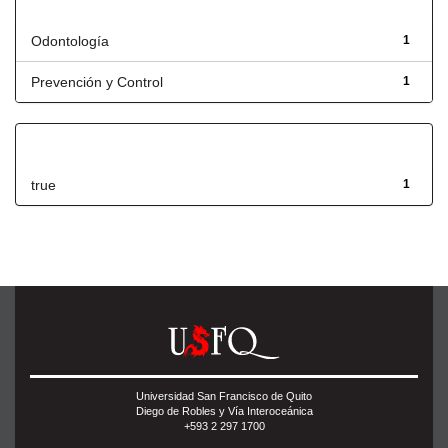
Título
Odontología
1
Prevención y Control
1
Has File(s)
true
1
Universidad San Francisco de Quito
Diego de Robles y Vía Interoceánica
+593 2 297 1700