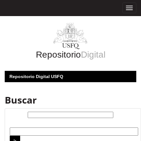
Skip
navigation
Repositorio
Digital
Repositorio Digital USFQ
Buscar
Buscar:
por