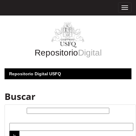
Skip
navigation
Repositorio
Digital
Repositorio Digital USFQ
Buscar
Buscar:
por