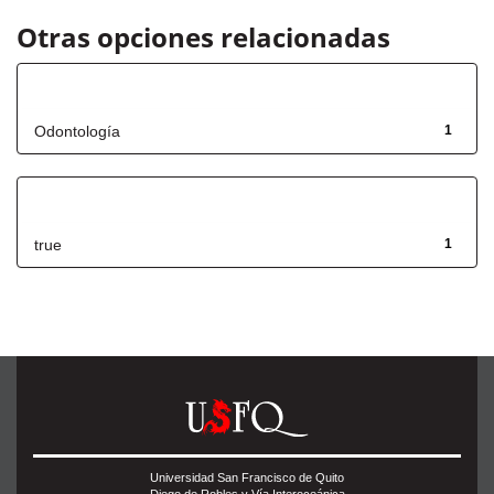
Otras opciones relacionadas
Título
Odontología
1
Has File(s)
true
1
Universidad San Francisco de Quito
Diego de Robles y Vía Interoceánica