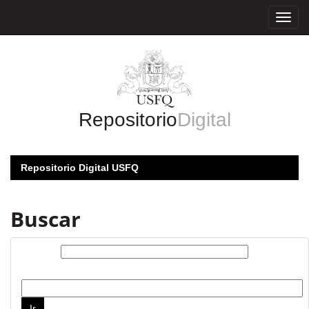
Skip
navigation
Repositorio
Digital
Repositorio Digital USFQ
Buscar
Buscar:
por