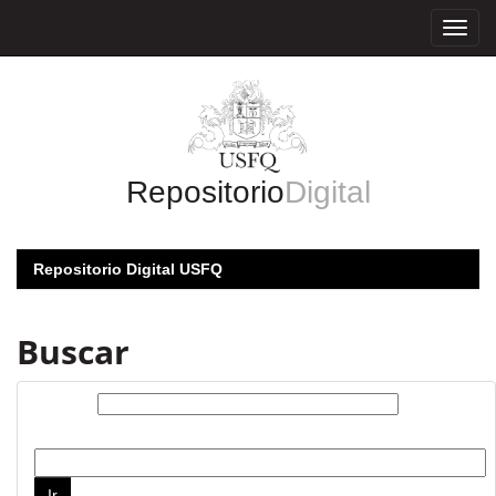
Skip
navigation
Repositorio
Digital
Repositorio Digital USFQ
Buscar
Buscar:
por