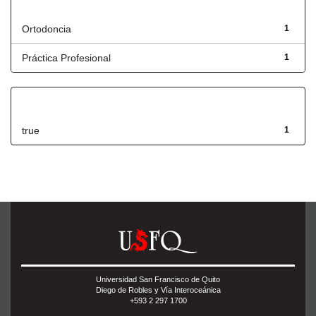
Título
Ortodoncia
1
Práctica Profesional
1
Has File(s)
true
1
Universidad San Francisco de Quito
Diego de Robles y Vía Interoceánica
+593 2 297 1700