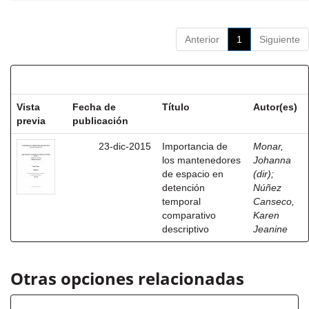
Anterior
1
Siguiente
Resultados por ítem:
Vista
Fecha de
Título
Autor(es)
previa
publicación
23-dic-2015
Importancia de
Monar,
los mantenedores
Johanna
de espacio en
(dir)
;
detención
Núñez
temporal
Canseco,
comparativo
Karen
descriptivo
Jeanine
Otras opciones relacionadas