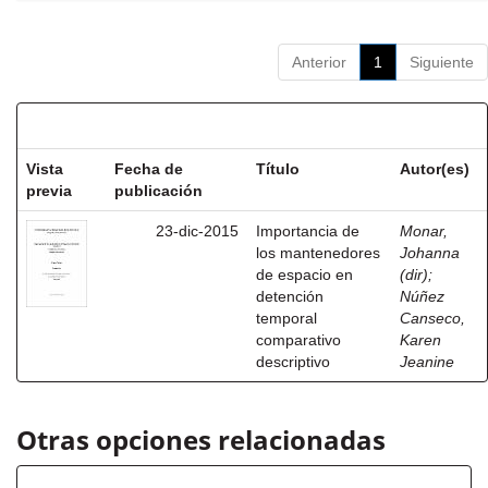
Anterior
1
Siguiente
Resultados por ítem:
Vista
Fecha de
Título
Autor(es)
previa
publicación
23-dic-2015
Importancia de
Monar,
los mantenedores
Johanna
de espacio en
(dir)
;
detención
Núñez
temporal
Canseco,
comparativo
Karen
descriptivo
Jeanine
Otras opciones relacionadas