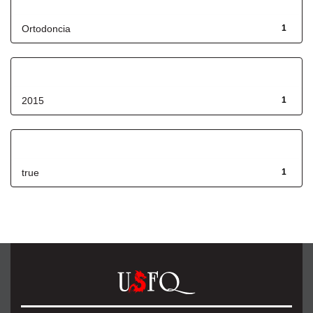
Título
Ortodoncia
1
Fecha de lanzamiento
2015
1
Has File(s)
true
1