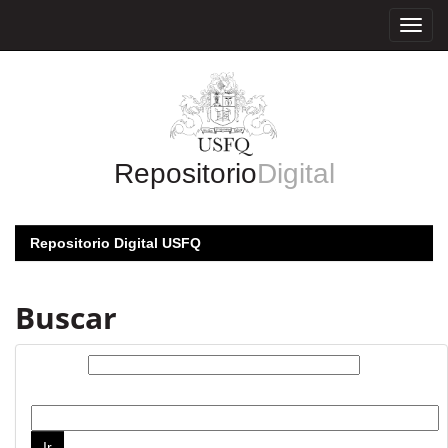
Skip
navigation
Repositorio
Digital
Repositorio Digital USFQ
Buscar
Buscar:
por