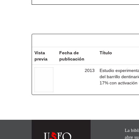
Resultados por ítem:
Vista
Fecha de
Título
previa
publicación
2013
Estudio experimental
del barrillo dentina
17% con activación 
La bibl
abre su