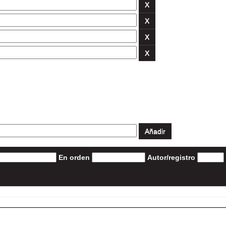
En orden
Autor/registro