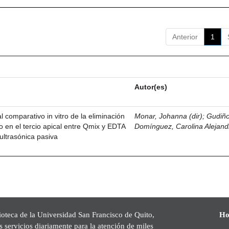
Anterior
1
Autor(es)
 comparativo in vitro de la eliminación
Monar, Johanna (dir)
;
Gudiñ
rio en el tercio apical entre Qmix y EDTA
Domínguez, Carolina Alejand
ultrasónica pasiva
ioteca de la Universidad San Francisco de Quito,
Ho
s servicios diariamente para la atención de miles