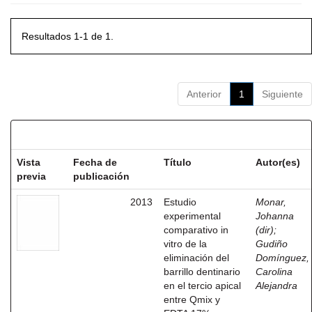
Resultados 1-1 de 1.
Anterior
1
Siguiente
Resultados por ítem:
Vista
Fecha de
Título
Autor(es)
previa
publicación
2013
Estudio
Monar,
experimental
Johanna
comparativo in
(dir)
;
vitro de la
Gudiño
eliminación del
Domínguez,
barrillo dentinario
Carolina
en el tercio apical
Alejandra
entre Qmix y