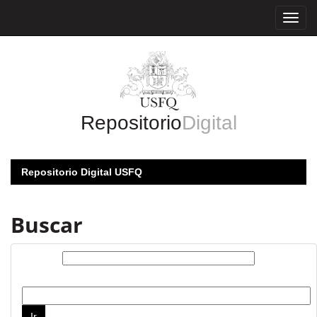
Skip
navigation
Repositorio
Digital
Repositorio Digital USFQ
Buscar
Buscar:
por