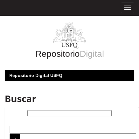
Skip
navigation
Repositorio
Digital
Repositorio Digital USFQ
Buscar
Buscar:
por