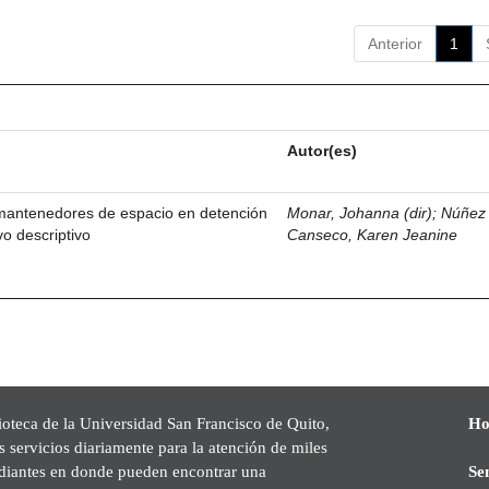
Anterior
1
Autor(es)
 mantenedores de espacio en detención
Monar, Johanna (dir)
;
Núñez
o descriptivo
Canseco, Karen Jeanine
ioteca de la Universidad San Francisco de Quito,
Ho
s servicios diariamente para la atención de miles
udiantes en donde pueden encontrar una
Se