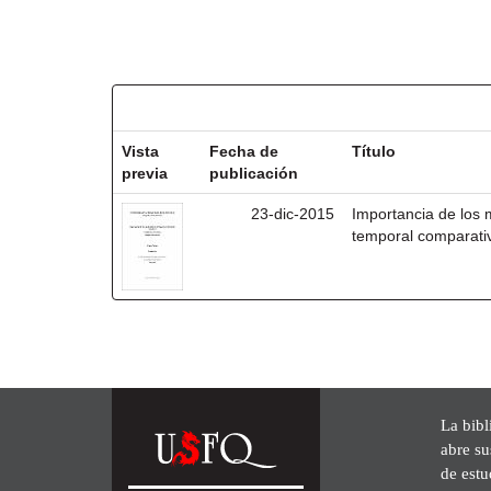
Resultados por ítem:
Vista
Fecha de
Título
previa
publicación
23-dic-2015
Importancia de los
temporal comparativ
La bibl
abre su
de est