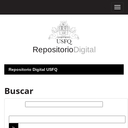
Skip
navigation
Repositorio
Digital
Repositorio Digital USFQ
Buscar
Buscar:
por