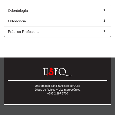
Título
Odontología
1
Ortodoncia
1
Práctica Profesional
1
Universidad San Francisco de Quito
Diego de Robles y Vía Interoceánica
+593 2 297 1700