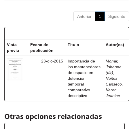
Anterior
1
Siguiente
Resultados por ítem:
Vista
Fecha de
Título
Autor(es)
previa
publicación
23-dic-2015
Importancia de
Monar,
los mantenedores
Johanna
de espacio en
(dir)
;
detención
Núñez
temporal
Canseco,
comparativo
Karen
descriptivo
Jeanine
Otras opciones relacionadas