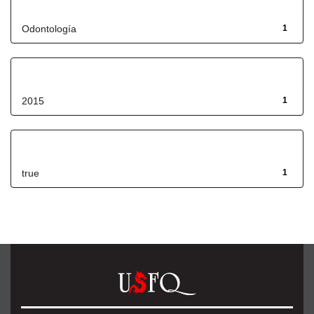
Título
Odontología
1
Fecha de lanzamiento
2015
1
Has File(s)
true
1