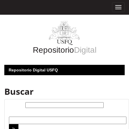
Skip
navigation
Repositorio
Digital
Repositorio Digital USFQ
Buscar
Buscar:
por