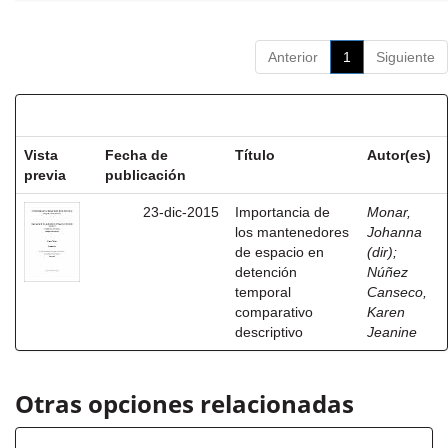
Anterior
1
Siguiente
Resultados por ítem:
Vista
Fecha de
Título
Autor(es)
previa
publicación
23-dic-2015
Importancia de
Monar,
los mantenedores
Johanna
de espacio en
(dir)
;
detención
Núñez
temporal
Canseco,
comparativo
Karen
descriptivo
Jeanine
Otras opciones relacionadas