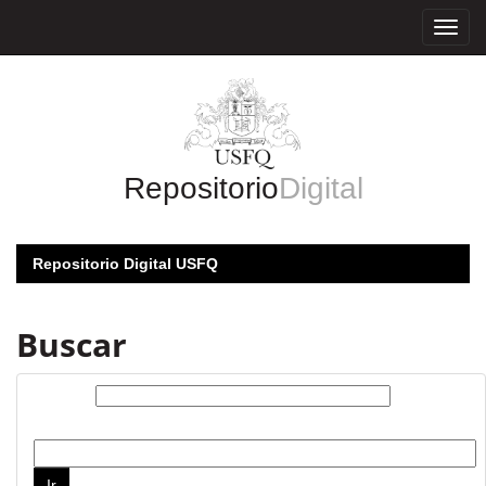
Skip
navigation
Repositorio
Digital
Repositorio Digital USFQ
Buscar
Buscar:
por