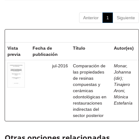
Anterior
1
Siguiente
Resultados por ítem:
Vista
Fecha de
Título
Autor(es)
previa
publicación
jul-2016
Comparación de
Monar,
las propiedades
Johanna
de resinas
(dir)
;
compuestas y
Tinajero
cerámicas
Aroni,
odontológicas en
Mónica
restauraciones
Estefanía
indirectas del
sector posterior
Otras opciones relacionadas