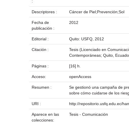
:
Descriptores :
Cáncer de Piel;Prevención;Sol
Fecha de
2012
publicación :
Editorial :
Quito: USFQ, 2012
Citación :
Tesis (Licenciado en Comunicaci
Contemporáneas; Quito, Ecuado
Páginas :
[16] h.
Acceso:
openAccess
Resumen :
Se gestionó una campaña de preve
sobre cómo cuidarse de los riesg
URI :
http://repositorio.usfq.edu.ec/h
Aparece en las
Tesis - Comunicación
colecciones: