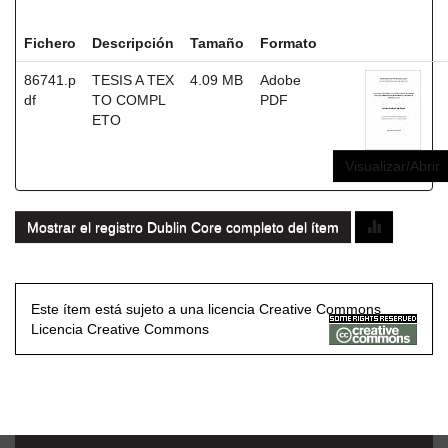
Ficheros en este ítem:
Fichero
Descripción
Tamaño
Formato
86741.p
TESIS A TEX
4.09 MB
Adobe
df
TO COMPL
PDF
ETO
Visualizar/Abrir
Mostrar el registro Dublin Core completo del ítem
Este ítem está sujeto a una licencia Creative Commons
Licencia Creative Commons