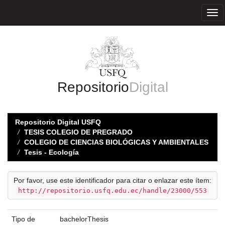
Skip
navigation
Repositorio
Digital
Repositorio Digital USFQ
TESIS COLEGIO DE PREGRADO
COLEGIO DE CIENCIAS BIOLÓGICAS Y AMBIENTALES
Tesis - Ecología
Por favor, use este identificador para citar o enlazar este ítem:
http://repositorio.usfq.edu.ec/handle/23000/553
Tipo de
bachelorThesis