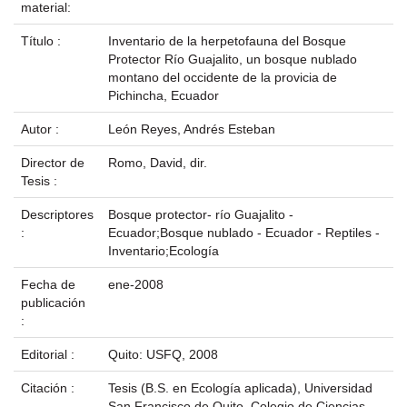
material:
Título :
Inventario de la herpetofauna del Bosque
Protector Río Guajalito, un bosque nublado
montano del occidente de la provicia de
Pichincha, Ecuador
Autor :
León Reyes, Andrés Esteban
Director de
Romo, David, dir.
Tesis :
Descriptores
Bosque protector- río Guajalito -
:
Ecuador;Bosque nublado - Ecuador - Reptiles -
Inventario;Ecología
Fecha de
ene-2008
publicación
:
Editorial :
Quito: USFQ, 2008
Citación :
Tesis (B.S. en Ecología aplicada), Universidad
San Francisco de Quito, Colegio de Ciencias