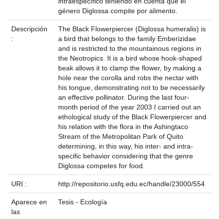
intraespecífico teniendo en cuenta que el
género Diglossa compite por alimento.
Descripción
The Black Flowerpiercer (Diglossa humeralis) is
:
a bird that belongs to the family Emberizidae
and is restricted to the mountainous regions in
the Neotropics. It is a bird whose hook-shaped
beak allows it to clamp the flower, by making a
hole near the corolla and robs the nectar with
his tongue, demonstrating not to be necessarily
an effective pollinator. During the last four-
month period of the year 2003 I carried out an
ethological study of the Black Flowerpiercer and
his relation with the flora in the Ashingtaco
Stream of the Metropolitan Park of Quito
determining, in this way, his inter- and intra-
specific behavior considering that the genre
Diglossa competes for food.
URI :
http://repositorio.usfq.edu.ec/handle/23000/554
Aparece en
Tesis - Ecología
las