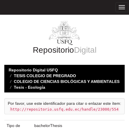
Skip
navigation
Repositorio
Digital
Repositorio Digital USFQ
TESIS COLEGIO DE PREGRADO
COLEGIO DE CIENCIAS BIOLÓGICAS Y AMBIENTALES
Tesis - Ecología
Por favor, use este identificador para citar o enlazar este ítem:
http://repositorio.usfq.edu.ec/handle/23000/554
Tipo de
bachelorThesis