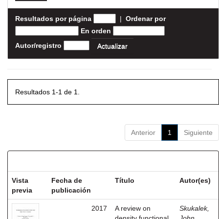
Resultados por página
|
Ordenar por
En orden
Autor/registro
Resultados 1-1 de 1.
Anterior
1
Siguiente
Resultados por ítem:
Vista
Fecha de
Título
Autor(es)
previa
publicación
2017
A review on
Skukalek,
density functional
John,