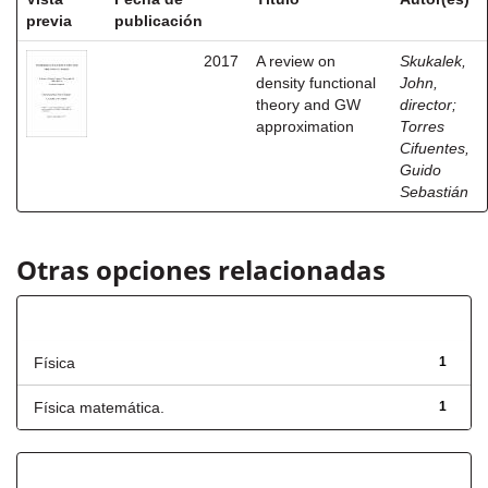
previa
publicación
2017
A review on
Skukalek,
density functional
John,
theory and GW
director
;
approximation
Torres
Cifuentes,
Guido
Sebastián
Otras opciones relacionadas
Título
Física
1
Física matemática.
1
Has File(s)