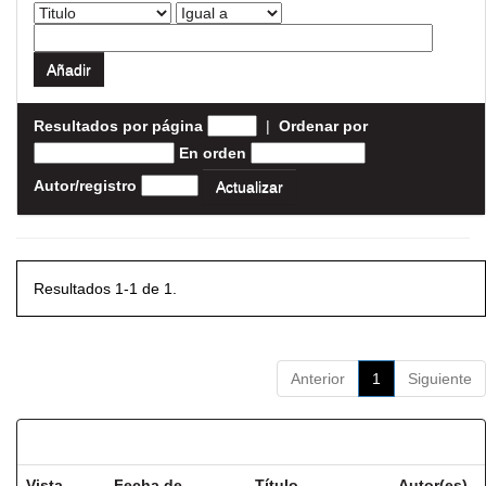
Resultados por página
|
Ordenar por
En orden
Autor/registro
Resultados 1-1 de 1.
Anterior
1
Siguiente
Resultados por ítem:
Vista
Fecha de
Título
Autor(es)