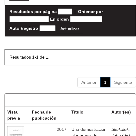
Resultados por página
|
Ordenar por
En orden
Autor/registro
Resultados 1-1 de 1.
Anterior
1
Siguiente
Resultados por ítem:
Vista
Fecha de
Título
Autor(es)
previa
publicación
2017
Una demostración
Skukalek,
algebraica del
John (dir)
;