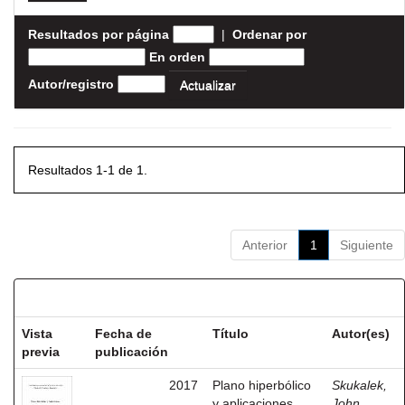
Resultados por página
|
Ordenar por
En orden
Autor/registro
Resultados 1-1 de 1.
Anterior
1
Siguiente
Resultados por ítem:
Vista
Fecha de
Título
Autor(es)
previa
publicación
2017
Plano hiperbólico
Skukalek,
y aplicaciones
John,