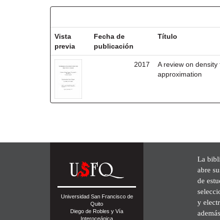
Resultados por ítem:
Vista
Fecha de
Título
previa
publicación
2017
A review on density
approximation
La bibl
abre su
de est
selecci
Universidad San Francisco de
y elect
Quito
Diego de Robles y Vía
además 
Interoceánica