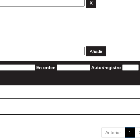
En orden
Autor/registro
Anterior
1