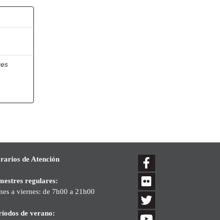
res
rarios de Atención
mestres regulares:
nes a viernes: de 7h00 a 21h00
ríodos de verano: