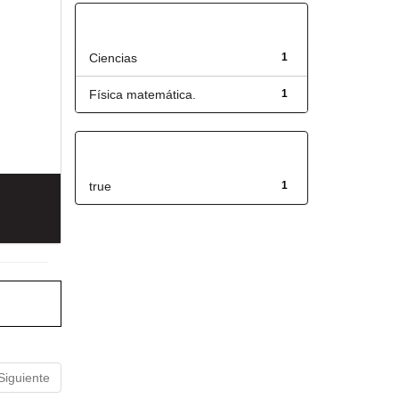
Título
Ciencias
1
Física matemática.
1
Has File(s)
true
1
Siguiente