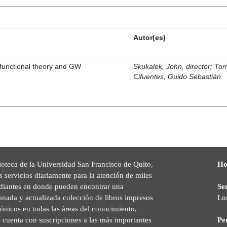
Autor(es)
 functional theory and GW
Skukalek, John, director
;
Tor
Cifuentes, Guido Sebastián
ioteca de la Universidad San Francisco de Quito,
Ho
s servicios diariamente para la atención de miles
udiantes en donde pueden encontrar una
Se
onada y actualizada colección de libros impresos
Lu
rónicos en todas las áreas del conocimiento,
cuenta con suscripciones a las más importantes
Pe