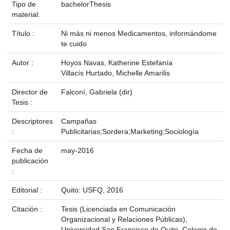
Tipo de
bachelorThesis
material:
Título :
Ni más ni menos Medicamentos, informándome
te cuido
Autor :
Hoyos Navas, Katherine Estefanía
Villacís Hurtado, Michelle Amarilis
Director de
Falconí, Gabriela (dir)
Tesis :
Descriptores
Campañas
:
Publicitarias;Sordera;Marketing;Sociología
Fecha de
may-2016
publicación
:
Editorial :
Quito: USFQ, 2016
Citación :
Tesis (Licenciada en Comunicación
Organizacional y Relaciones Públicas),
Universidad San Francisco de Quito, Colegio de