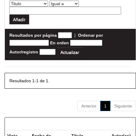
Resultados por página
|
Ordenar por
En orden
Autor/registro
Resultados 1-1 de 1.
Anterior
1
Siguiente
Resultados por ítem:
Vista
Fecha de
Título
Autor(es)