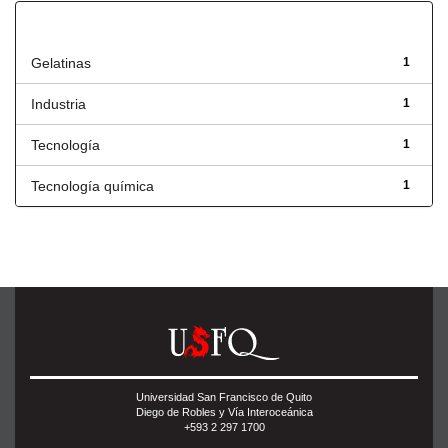
Título
Gelatinas
1
Industria
1
Tecnología
1
Tecnología química
1
Universidad San Francisco de Quito
Diego de Robles y Vía Interoceánica
+593 2 297 1700