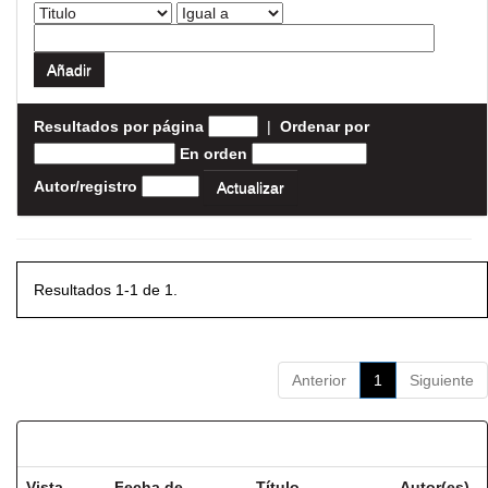
Resultados por página
|
Ordenar por
En orden
Autor/registro
Resultados 1-1 de 1.
Anterior
1
Siguiente
Resultados por ítem:
Vista
Fecha de
Título
Autor(es)