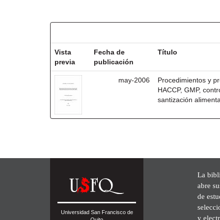
Resultados por ítem:
Vista
Fecha de
Título
previa
publicación
may-2006
Procedimientos y pr
HACCP, GMP, control
santización alimenta
La bibl
abre su
de est
selecci
Universidad San Francisco de
y elect
Quito