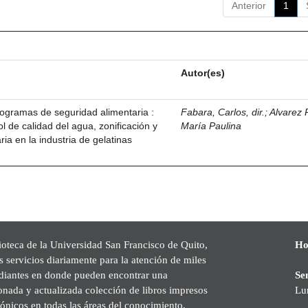
Anterior
1
Autor(es)
ogramas de seguridad alimentaria :
Fabara, Carlos, dir.
;
Alvarez
 de calidad del agua, zonificación y
María Paulina
ria en la industria de gelatinas
ioteca de la Universidad San Francisco de Quito,
Ho
s servicios diariamente para la atención de miles
udiantes en donde pueden encontrar una
Se
onada y actualizada colección de libros impresos
Lu
rónicos en todas las áreas del conocimiento,