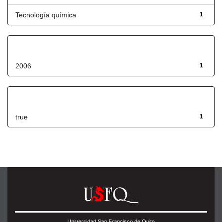
Tecnología química
1
Fecha de lanzamiento
2006
1
Has File(s)
true
1
Universidad San Francisco de Quito