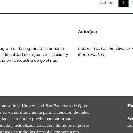
Anterior
1
Autor(es)
ogramas de seguridad alimentaria :
Fabara, Carlos, dir.
;
Alvarez
 de calidad del agua, zonificación y
María Paulina
ria en la industria de gelatinas
ioteca de la Universidad San Francisco de Quito,
Ho
s servicios diariamente para la atención de miles
udiantes en donde pueden encontrar una
Se
onada y actualizada colección de libros impresos
Lu
rónicos en todas las áreas del conocimiento,