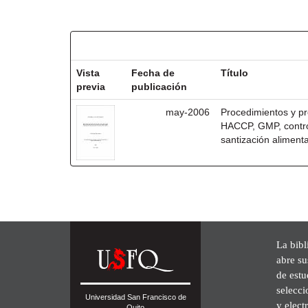
Resultados por ítem:
Vista
Fecha de
Título
previa
publicación
may-2006
Procedimientos y pr
HACCP, GMP, control
santización alimenta
La bibl
abre su
de est
selecci
Universidad San Francisco de
y elect
Quito