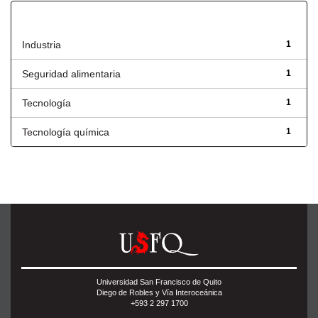
Título
Industria
1
Seguridad alimentaria
1
Tecnología
1
Tecnología química
1
Universidad San Francisco de Quito
Diego de Robles y Vía Interoceánica
+593 2 297 1700