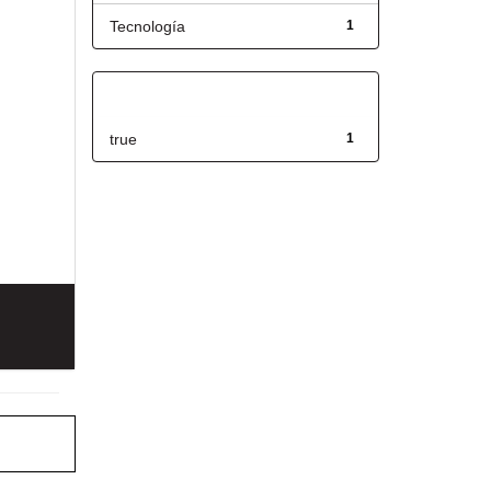
Tecnología
1
Has File(s)
true
1