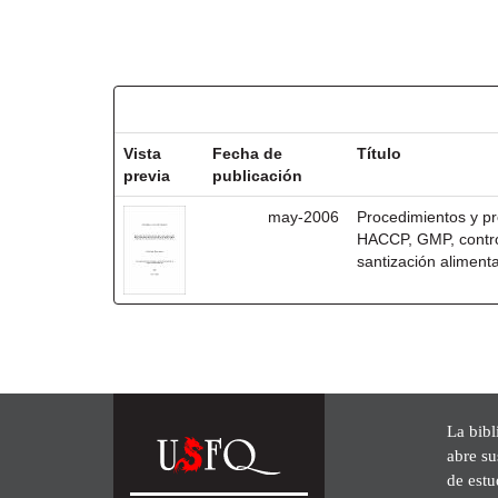
Resultados por ítem:
Vista
Fecha de
Título
previa
publicación
may-2006
Procedimientos y pr
HACCP, GMP, control
santización alimenta
La bibl
abre su
de est