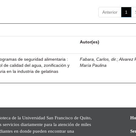
Anterior
1
Autor(es)
ogramas de seguridad alimentaria :
Fabara, Carlos, dir.
;
Alvarez
 de calidad del agua, zonificación y
María Paulina
ria en la industria de gelatinas
ioteca de la Universidad San Francisco de Quito,
Ho
s servicios diariamente para la atención de miles
udiantes en donde pueden encontrar una
Se