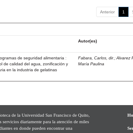
Anterior
1
Autor(es)
ogramas de seguridad alimentaria :
Fabara, Carlos, dir.
;
Alvarez
 de calidad del agua, zonificación y
María Paulina
ria en la industria de gelatinas
ioteca de la Universidad San Francisco de Quito,
Ho
s servicios diariamente para la atención de miles
udiantes en donde pueden encontrar una
Se