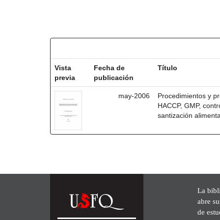
Resultados por ítem:
Vista
Fecha de
Título
previa
publicación
may-2006
Procedimientos y pr
HACCP, GMP, control
santización alimenta
La bibl
abre su
de est