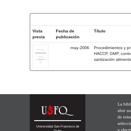
Resultados por ítem:
Vista
Fecha de
Título
previa
publicación
may-2006
Procedimientos y pr
HACCP, GMP, control
santización alimenta
La bibl
abre su
de est
selecci
Universidad San Francisco de
y elect
Quito