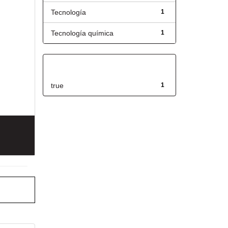
Tecnología
1
Tecnología química
1
Has File(s)
true
1