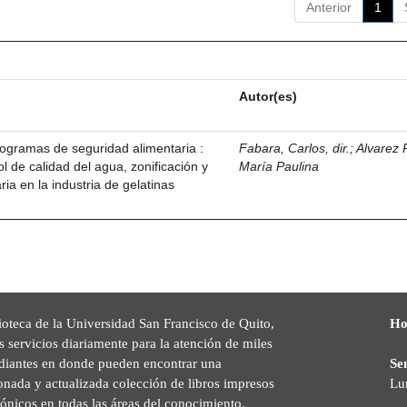
Anterior
1
Autor(es)
ogramas de seguridad alimentaria :
Fabara, Carlos, dir.
;
Alvarez
 de calidad del agua, zonificación y
María Paulina
ria en la industria de gelatinas
ioteca de la Universidad San Francisco de Quito,
Ho
s servicios diariamente para la atención de miles
udiantes en donde pueden encontrar una
Se
onada y actualizada colección de libros impresos
Lu
rónicos en todas las áreas del conocimiento,