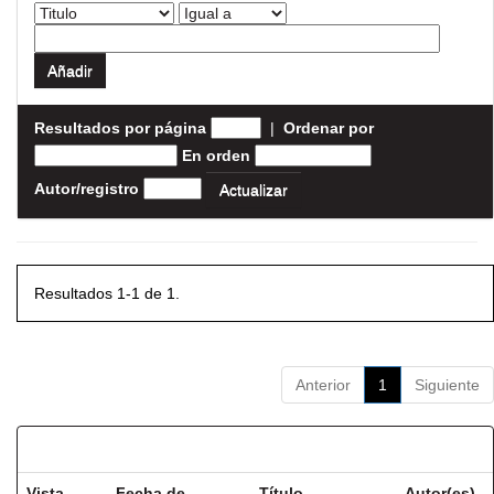
Resultados por página
|
Ordenar por
En orden
Autor/registro
Resultados 1-1 de 1.
Anterior
1
Siguiente
Resultados por ítem:
Vista
Fecha de
Título
Autor(es)