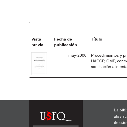
Resultados por ítem:
Vista
Fecha de
Título
previa
publicación
may-2006
Procedimientos y pr
HACCP, GMP, control
santización alimenta
La bibl
abre su
de est