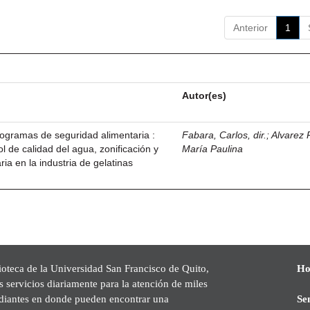
Anterior
1
Autor(es)
ogramas de seguridad alimentaria :
Fabara, Carlos, dir.
;
Alvarez
 de calidad del agua, zonificación y
María Paulina
ria en la industria de gelatinas
ioteca de la Universidad San Francisco de Quito,
Ho
s servicios diariamente para la atención de miles
udiantes en donde pueden encontrar una
Se