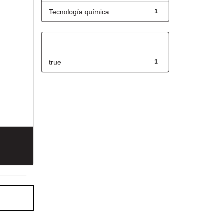
Tecnología química
1
Has File(s)
true
1