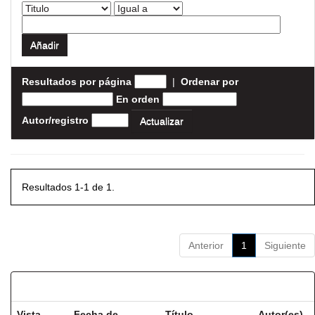
Resultados por página
|
Ordenar por
En orden
Autor/registro
Resultados 1-1 de 1.
Anterior
1
Siguiente
Resultados por ítem:
Vista
Fecha de
Título
Autor(es)