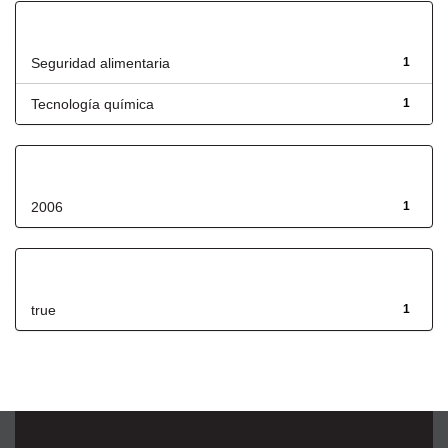
Título
Seguridad alimentaria
1
Tecnología química
1
Fecha de lanzamiento
2006
1
Has File(s)
true
1