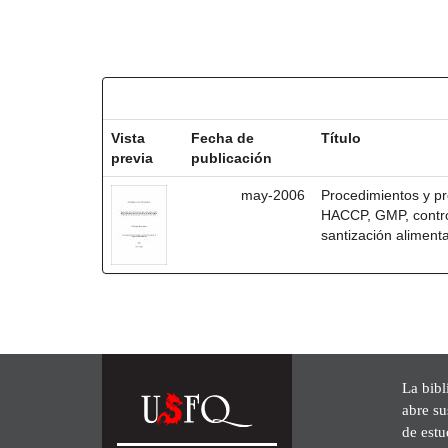
Resultados por ítem:
Vista
Fecha de
Título
previa
publicación
may-2006
Procedimientos y pr
HACCP, GMP, control
santización alimenta
La bibl
abre su
de est