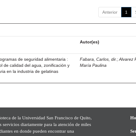
Anterior
1
Autor(es)
ogramas de seguridad alimentaria :
Fabara, Carlos, dir.
;
Alvarez
 de calidad del agua, zonificación y
María Paulina
ria en la industria de gelatinas
ioteca de la Universidad San Francisco de Quito,
Ho
s servicios diariamente para la atención de miles
udiantes en donde pueden encontrar una
Se