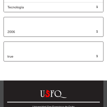
Tecnología
1
Fecha de lanzamiento
2006
1
Has File(s)
true
1
Universidad San Francisco de Quito