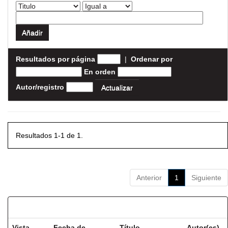
Resultados por página
|
Ordenar por
En orden
Autor/registro
Resultados 1-1 de 1.
Anterior
1
Siguiente
Resultados por ítem:
Vista
Fecha de
Título
Autor(es)